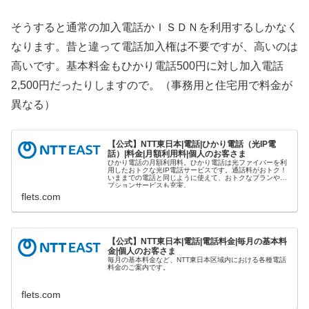
そうすると通常の加入電話かＩＳＤＮを利用するしかなく
なります。昔と違って電話加入権は不要ですが、高いのは
高いです。基本料金もひかり電話500円に対し加入電話
2,500円だったりしますので。（事務用と住宅用で料金が
異なる）
【公式】NTT東日本|電話|ひかり電話（光IP電
話）|料金|月額利用料|個人のお客さま
ひかり電話の月額利用料。ひかり電話は光ファイバーを利
用したおトクな光IP電話サービスです。通話料がおトク！
いままでの電話と同じように使えて、おトクなプランやオ
プションサービスも充実。
flets.com
【公式】NTT東日本|電話|電話料金|毎月の基本料
金|個人のお客さま
毎月の基本料金など、NTT東日本区域内における各種電話
料金のご案内です。
flets.com